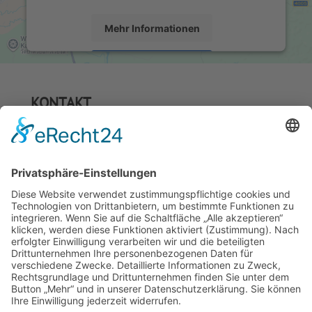
Mehr Informationen
Akzeptieren
powered by
Usercentrics Consent Management
KONTAKT
Platform
&
eRecht24
Holzbau - Lehle
Inh. Hartmut Paller
Brechhausweg 9
89134 Blaubeuren-Sonderbuch
Telefon: 07344 5033
Telefax: 07344 5034
Email
info@holzbau-lehle.de