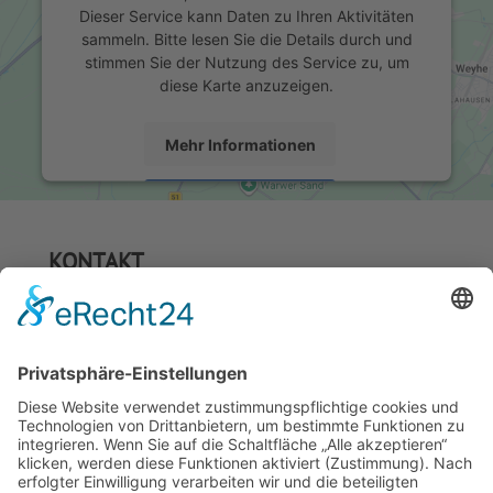
Dieser Service kann Daten zu Ihren Aktivitäten
sammeln. Bitte lesen Sie die Details durch und
stimmen Sie der Nutzung des Service zu, um
diese Karte anzuzeigen.
Mehr Informationen
Akzeptieren
powered by
Usercentrics Consent Management
KONTAKT
Platform
&
eRecht24
Holzbau - Lehle
Inh. Hartmut Paller
Brechhausweg 9
89134 Blaubeuren-Sonderbuch
Telefon: 07344 5033
Telefax: 07344 5034